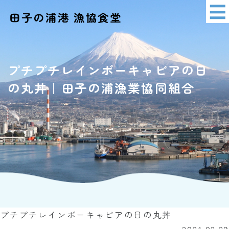
田子の浦港 漁協食堂
イベント情報
アクセス
プチプチレインボーキャビアの日
の丸丼｜田子の浦漁業協同組合
ショッピング
プチプチレインボーキャビアの日の丸丼