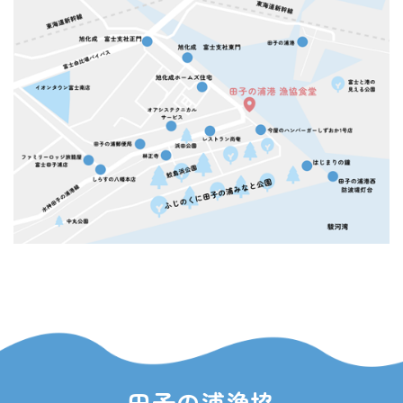
田子の浦漁協