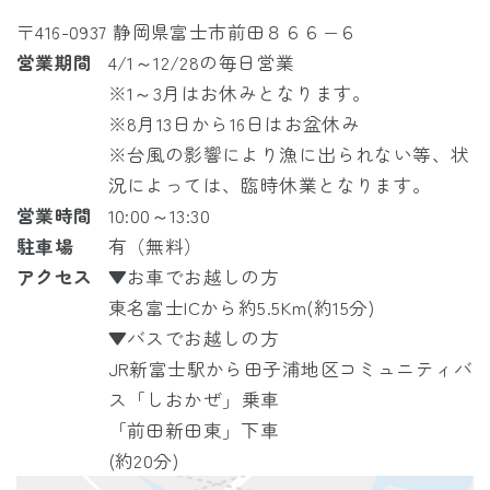
〒416-0937 静岡県富士市前田８６６−６
営業期間
4/1～12/28の毎日営業
※1～3月はお休みとなります。
※8月13日から16日はお盆休み
※台風の影響により漁に出られない等、状
況によっては、臨時休業となります。
営業時間
10:00～13:30
駐車場
有（無料）
アクセス
▼お車でお越しの方
東名富士ICから約5.5Km(約15分)
▼バスでお越しの方
JR
新富士駅から
田子浦地区コミュニティバ
ス「しおかぜ」
乗車
「前田新田東」下車
(約20分)