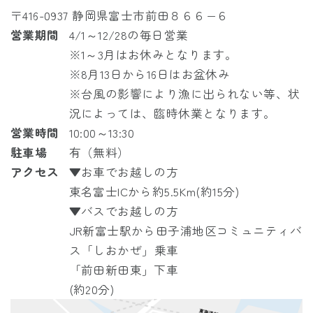
〒416-0937 静岡県富士市前田８６６−６
営業期間
4/1～12/28の毎日営業
※1～3月はお休みとなります。
※8月13日から16日はお盆休み
※台風の影響により漁に出られない等、状
況によっては、臨時休業となります。
営業時間
10:00～13:30
駐車場
有（無料）
アクセス
▼お車でお越しの方
東名富士ICから約5.5Km(約15分)
▼バスでお越しの方
JR
新富士駅から
田子浦地区コミュニティバ
ス「しおかぜ」
乗車
「前田新田東」下車
(約20分)