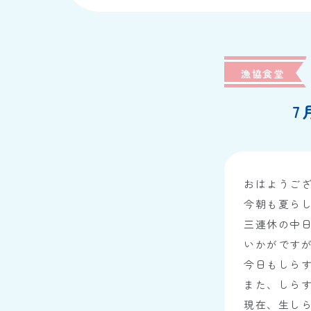
漁協食堂
7
おはようご
今朝も夏ら
三連休の中
いかがです
今日もしら
また、しら
現在、生し