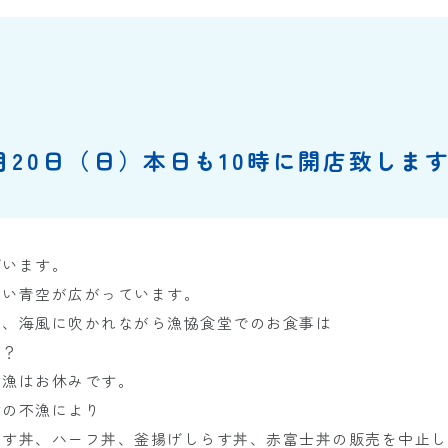
月20日（日）本日も10時に開店致しま
ざいます。
しい青空が広がっています。
日、海風に吹かれながら漁協食堂でのお食事は
が？
す漁はお休みです。
すの不漁により
らす丼、ハーフ丼、釜揚げしらす丼、赤富士丼の販売を中止し