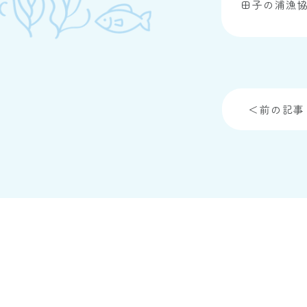
田子の浦漁
＜前の記事