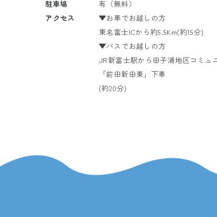
駐車場
有（無料）
アクセス
▼お車でお越しの方
東名富士ICから約5.5Km(約15分)
▼バスでお越しの方
JR
新富士駅から
田子浦地区コミュ
「前田新田東」下車
(約20分)