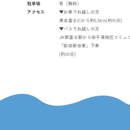
駐車場
有（無料）
アクセス
▼お車でお越しの方
東名富士ICから約5.5Km(約15分)
▼バスでお越しの方
JR
新富士駅から
田子浦地区コミュ
「前田新田東」下車
(約20分)