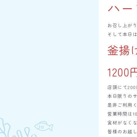
ハー
お召し上が
そして本日
釜揚
1200
店頭にて20
本日限りの
是非ご利用
営業時間は10
食材がなく
皆様のお越