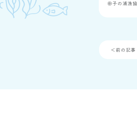
田子の浦漁
＜前の記事