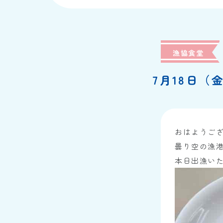
漁協食堂
7月18日（
おはようご
曇り空の漁
本日出漁い