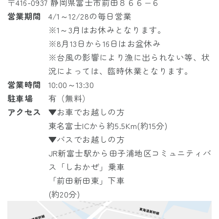
〒416-0937 静岡県富士市前田８６６−６
営業期間
4/1～12/28の毎日営業
※1～3月はお休みとなります。
※8月13日から16日はお盆休み
※台風の影響により漁に出られない等、状
況によっては、臨時休業となります。
営業時間
10:00～13:30
駐車場
有（無料）
アクセス
▼お車でお越しの方
東名富士ICから約5.5Km(約15分)
▼バスでお越しの方
JR
新富士駅から
田子浦地区コミュニティバ
ス「しおかぜ」
乗車
「前田新田東」下車
(約20分)