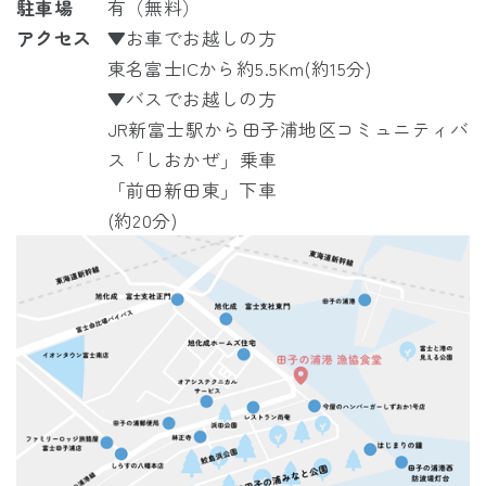
駐車場
有（無料）
アクセス
▼お車でお越しの方
東名富士ICから約5.5Km(約15分)
▼バスでお越しの方
JR
新富士駅から
田子浦地区コミュニティバ
ス「しおかぜ」
乗車
「前田新田東」下車
(約20分)