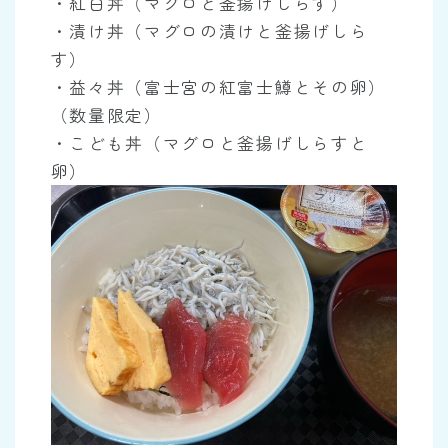
・紅白丼（マグロと釜揚げしらす）
・漬け丼（マグロの漬けと釜揚げしら
す）
・益々丼（富士宮の紅富士鱒とその卵）
（数量限定）
・こども丼（マグロと釜揚げしらすと
卵）