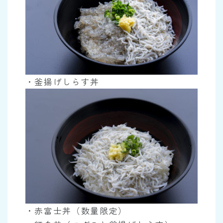
・釜揚げしらす丼
・赤富士丼（数量限定）