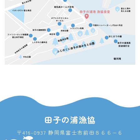
田子の浦漁協
〒416-0937 静岡県富士市前田８６６−６