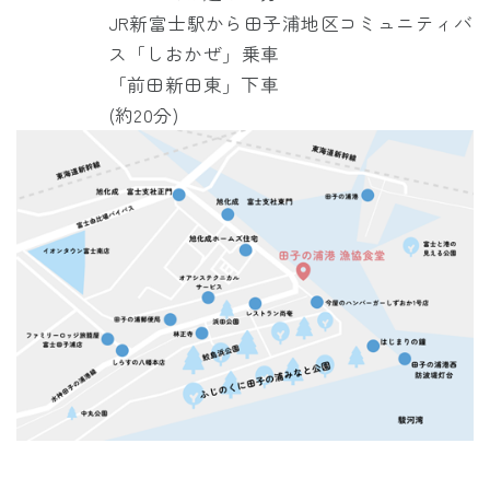
JR
新富士駅から
田子浦地区コミュニティバ
ス「しおかぜ」
乗車
「前田新田東」下車
(約20分)