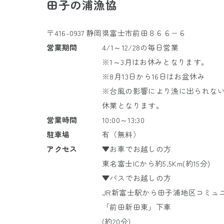
田子の浦漁協
〒416-0937 静岡県富士市前田８６６−６
営業期間
4/1～12/28の毎日営業
※1～3月はお休みとなります。
※8月13日から16日はお盆休み
※台風の影響により漁に出られな
休業となります。
営業時間
10:00～13:30
駐車場
有（無料）
アクセス
▼お車でお越しの方
東名富士ICから約5.5Km(約15分)
▼バスでお越しの方
JR
新富士駅から
田子浦地区コミュ
「前田新田東」下車
(約20分)