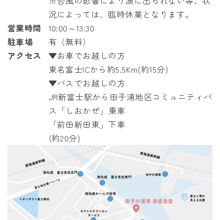
※台風の影響により漁に出られない等、状
況によっては、臨時休業となります。
営業時間
10:00～13:30
駐車場
有（無料）
アクセス
▼お車でお越しの方
東名富士ICから約5.5Km(約15分)
▼バスでお越しの方
JR
新富士駅から
田子浦地区コミュニティバ
ス「しおかぜ」
乗車
「前田新田東」下車
(約20分)