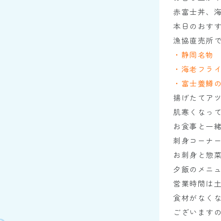
赤富士丼、
本日のおす
漁協直売所
・静岡名物 
・海老
・富士養鱒
揚げたてア
肌寒くなっ
お食事と一
刺身コーナ
お刺身と惣
夕飯のメニ
営業時間は土
食材がなく
ございます