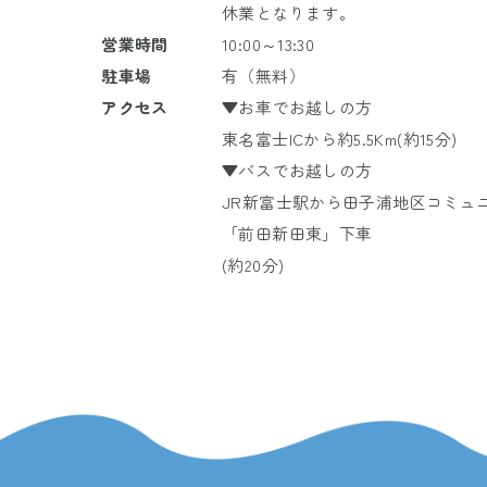
休業となります。
営業時間
10:00～13:30
駐車場
有（無料）
アクセス
▼お車でお越しの方
東名富士ICから約5.5Km(約15分)
▼バスでお越しの方
JR
新富士駅から
田子浦地区コミュ
「前田新田東」下車
(約20分)