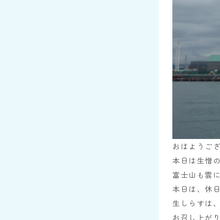
おはようご
本日は生憎
富士山も雲
本日は、休
生しらすは
お召し上が