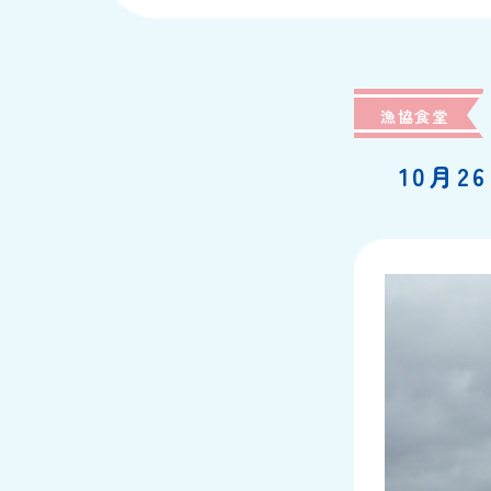
漁協食堂
10月