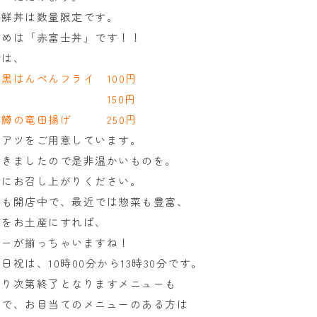
海鮮丼は数量限定です。
すめは「赤富士丼」です！！
では、
黒はんぺんフライ 100円
フライ 150円
の鱒の竜田揚げ 250円
ツアツをご用意しています。
てきましたので是非温かいものを。
緒にお召し上がりください。
ーも開店中で、最近では惣菜も豊富、
菜をお土産にすれば、
ューが揃っちゃいますね！
日祝は、10時00分から13時30分です。
なり次第終了となりますメニューも
ので、お目当てのメニューのある方は